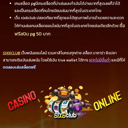
เกมสล็อต pgมีเกมสล็อตที่น่าเล่นและทำเงินได้ง่ายมากที่สุดเลยก็ว่าได้
และเป็นเกมสล็อตที่คนไทยนิยมเล่นมากที่สุดในประเทศไทย
เว็บ six6club ปลอดภัยมากที่สุดและได้คุณภาพในารอำนวยความสะดวก
ซื้อ
ให้ท่านเล่นเกมสล็อตออนไลน์มากที่สุดในประเทศไทยเช่นเดียวอีกด้วย
ฟรีสปิน pg 50 บาท
SIX6CLUB
เว็บพนันออนไลน์ รวมคาสิโนครบทุกค่าย สล็อต บาคาร่า ยิงปลา
สามารถเติมเงินเล่นพนัน โดยใช้เงิน true wallet ได้การ
ฝากไม่มีขั้นต่ำ
และมีที่ให้
ทดลองเล่นสล็อตฟรี