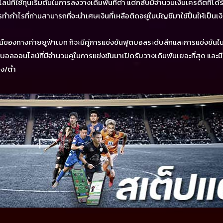
ใช้ทุนเริ่มต้นในการลงวางเดิมพันที่ต่ำ แต่กลับมีจำนวนเงินเครดิตที่ได้
ำไรที่ท่านสามารถที่จะนำเศษเงินที่เหลือติดอยู่ในบัญชีมาใช้ปั้นให้เป็นเ
งทางค่ายยูฟ่าเบท ก็จะมีคู่การแข่งขันฟุตบอลระดับลีกและการแข่งขันในร
งบอลออนไลน์ที่มีจำนวนคู่ในการแข่งขันมาเปิดรับวางเดิมพันเยอะที่สุด และม
ง/ต่ำ