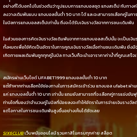
อย่างที่ได้บอกไปในช่วงต้นว่ารูปแบบการแทงบอลชุด แทงสเต็ป กับทางค่าย
ลงวางเดิมพันแบบ แทงบอลขั้นต่ำ 50 บาท ได้ และจะสามารถเลือกคู่ในการลงว
ในบิลการแทงบอลสเต็ปเท่านั้น ถึงจะได้รับเงินรางวัลจากการชนะเดิมพัน
ในส่วนของการคิดเงินรางวัลเดิมพันจากการแทงบอลสเต็ปนั้น จะเป็นเงินรา
ทั้งหมดเพื่อใช้คิดเป็นอัตราในการคูณเงินรางวัลเมื่อท่านชนะเดิมพัน ยิ่งม
เกิดทายผลเดิมพันถูกทุกคู่ในบิล ทางเว็บก็จะนำเอาราคาค่าน้ำที่คูณเสร็จ
สมัครผ่านเว็บไซด์ UFABET1999 แทงบอลขั้นต่ำ 10 บาท
แต่้ถ้าหากท่านเลือกใช้ช่องทางในการสมัครเข้าร่วม แทงบอล ufabet ผ่าน
แค่ แทงบอลขั้นต่ำ 10 บาท เท่านั้น แถมยังสามารถที่จะเลือกคู่การแข่งขันฟุ
ท่านใดที่มองว่าจำนวนคู่ในบิลที่น้อยลงจะทำให้อัตราในการจ่ายเงินรางวัล
แต่โอกาสในการชนะเดิมพันสูงขึ้นอย่างเห็นได้ชัดเลย
SIX6CLUB
เว็บพนันออนไลน์ รวมคาสิโนครบทุกค่าย สล็อต