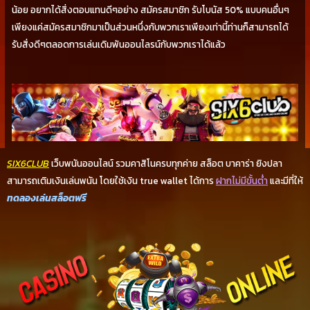
น้อย อยากได้สิ่งตอบแทนดีๆอย่าง สมัครสมาชิก รับโบนัส 50% แบบคนอื่นๆ
เพียงแค่สมัครสมาชิกมาเป็นส่วนหนึ่งกับพวกเราเพียงเท่านี้ท่านก็สามารถได้
รับสิ่งดีๆตลอดการเล่นเดิมพันออนไลรน์กับพวกเราได้แล้ว
SIX6CLUB
เว็บพนันออนไลน์ รวมคาสิโนครบทุกค่าย สล็อต บาคาร่า ยิงปลา
สามารถเติมเงินเล่นพนัน โดยใช้เงิน true wallet ได้การ
ฝากไม่มีขั้นต่ำ
และมีที่ให้
ทดลองเล่นสล็อตฟรี