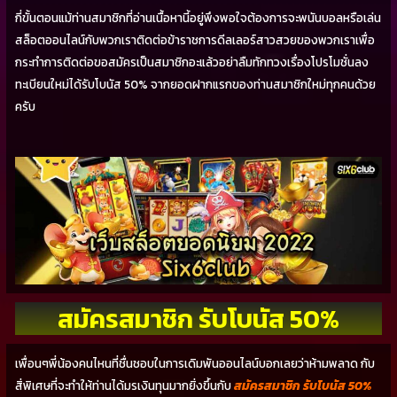
กี่
ขั้นตอน
แม้
ท่าน
สมาชิก
ที่
อ่าน
เนื้อหานี้
อยู่
พึงพอใจ
ต้องการจะ
พนันบอล
หรือ
เล่น
ส
ล็อต
ออนไลน์
กับ
พวกเรา
ติดต่อ
ข้าราชการ
ดีล
เลอร์
สาวสวย
ของ
พวกเรา
เพื่อ
กระทำการ
ติดต่อ
ขอ
สมัครเป็นสมาชิก
อะ
แล้ว
อย่าลืม
ทัก
ทวง
เรื่อง
โปรโมชั่น
ลง
ทะเบียน
ใหม่
ได้รับ
โบนัส
50%
จาก
ยอด
ฝาก
แรก
ของ
ท่าน
สมาชิกใหม่
ทุกคน
ด้วย
ครับ
สมัครสมาชิก รับโบนัส 50%
เพื่อนๆพี่น้องคนไหนที่ชื่นชอบในการเดิมพันออนไลน์บอกเลยว่าห้ามพลาด กับ
สิ่พิเศษที่จะทำให้ท่านได้มรเงินทุนมากยิ่งขึ้นกับ
สมัครสมาชิก รับโบนัส 50%