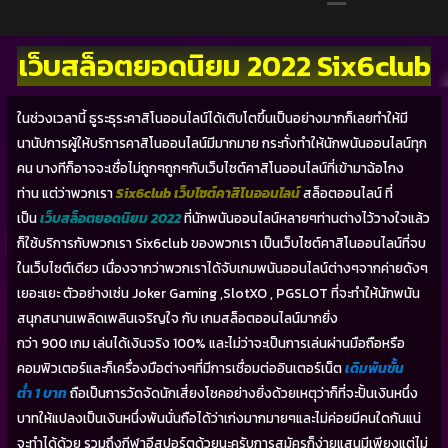
เว็บสล็อตยอดนิยม 2022 Six6club
ในช่วงเวลานี้
ธูระ
ธุระ
คาสิโน
ออนไลน์
ได้
เติบโต
ขึ้น
เป็นอย่างมาก
ก็เลย
ทำให้
มี
นานัปการ
ผู้ให้บริการ
คาสิโน
ออนไลน์
มี
มากมาย
กระทั่ง
ทำให้
นัก
พนัน
ออนไลน์
ทุก
คน
บางทีก็อาจจะ
เชื่อ
ไม่ถูก
ๆ
ถูกๆ
กับ
เว็บไซต์
คาสิโน
ออนไลน์
ที่
เข้ามา
ฉ้อโกง
ท่าน
แต่ว่า
พวกเรา
Six6club
เว็บไซต์
คาสิโน
ออนไลน์
ส
ล็อต
ออนไลน์
ที่
เป็น
เว็บ
ส
ล็อต
ยอดนิยม
2022
ที่
นัก
พนัน
ออนไลน์
หลาย
ๆ
ท่าน
ต่าง
ไว้วางใจ
แล้ว
ก็
ใช้
บริการ
กับ
พวกเรา
Six6club
ของ
พวกเรา
เป็น
เว็บไซต์
คาสิโน
ออนไลน์
ที่
จบ
ใน
เว็บไซต์
เดียว
เนื่องจากว่า
พวกเรา
ได้
จับ
เกม
พนัน
ออนไลน์
ต่างๆ
จาก
ค่าย
ดัง
ๆ
เยอะแยะ
ตัวอย่างเช่น
Joker Gaming ,SlotXO , PGSLOT
ที่จะ
ทำให้
นัก
พนัน
สนุกสนาน
เพลิดเพลินเจริญใจ
กับ
เกม
ส
ล็อต
ออนไลน์
มากยิ่ง
กว่า
900
เกม
เล่น
ได้เงิน
จริง
100%
และไม่
ว่า
จะ
เป็นการ
เล่น
ผ่านมือ
ถือ
หรือ
คอมพิวเตอร์
และก็
เครื่องมือ
ต่างๆ
ที่
มีการ
เชื่อมต่อ
อินเตอร์เน็ต
เดิมพัน
ขั้น
ต่ำ
1
บาท
ถือเป็นการ
วัด
จัด
นักเสี่ยงโชค
อย่างยิ่ง
ด้วยเหตุว่า
ก็
ที่จะ
ปั้น
เงิน
หนึ่ง
บาท
ให้
แปลงเป็น
เงิน
หนึ่ง
พัน
นั่นถือได้ว่า
เก่ง
มากมาย
ๆ
และไม่
ค่อย
มี
คนใดกันแน่
จะ
ทำได้ด้วย
รวมถึง
กีฬา
อีสป
อร์
ตด้วย
นะครับ
การ
สมัคร
ก็
ง่าย
แสน
มี
เพียงแต่
ไม่