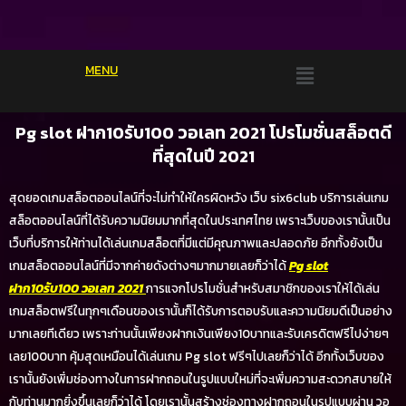
Menu
MENU
Pg slot ฝาก10รับ100 วอเลท 2021 โปรโมชั่นสล็อตดี
ที่สุดในปี 2021
สุดยอดเกมสล็อตออนไลน์ที่จะไม่ทำให้ใครผิดหวัง เว็บ six6club บริการเล่นเกม
สล็อตออนไลน์ที่ได้รับความนิยมมากที่สุดในประเทศไทย เพราะเว็บของเรานั้นเป็น
เว็บที่บริการให้ท่านได้เล่นเกมสล็อตที่มีแต่มีคุณภาพและปลอดภัย อีกทั้งยังเป็น
เกมสล็อตออนไลน์ที่มีจากค่ายดังต่างๆมากมายเลยก็ว่าได้
Pg slot
ฝาก10รับ100 วอเลท 2021
การแจกโปรโมชั่นสำหรับสมาชิกของเราให้ได้เล่น
เกมสล็อตฟรีในทุกๆเดือนของเรานั้นก็ได้รับการตอบรับและความนิยมดีเป็นอย่าง
มากเลยทีเดียว เพราะท่านนั้นเพียงฝากเงินเพียง10บาทและรับเครดิตฟรีไปง่ายๆ
เลย100บาท คุ้มสุดเหมือนได้เล่นเกม Pg slot ฟรีๆไปเลยก็ว่าได้ อีกทั้งเว็บของ
เรานั้นยังเพิ่มช่องทางในการฝากถอนในรูปแบบใหม่ที่จะเพิ่มความสะดวกสบายให้
กับท่านมากยิ่งขึ้นเลยก็ว่าได้ โดยเรานั้นสร้างช่องทางฝากถอนในรูปแบบผ่าน วอ