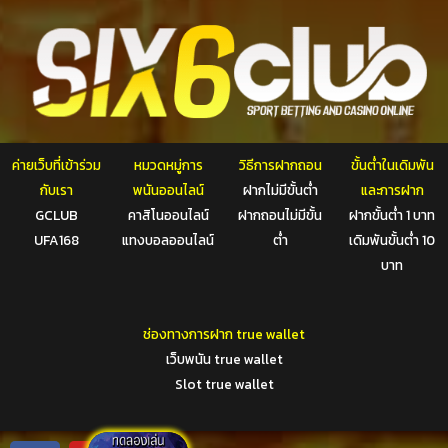
ค่ายเว็บที่เข้าร่วม
หมวดหมู่การ
วิธีการฝากถอน
ขั้นต่ำในเดิมพัน
กับเรา
พนันออนไลน์
ฝากไม่มีขั้นต่ำ
และการฝาก
GCLUB
คาสิโนออนไลน์
ฝากถอนไม่มีขั้น
ฝากขั้นต่ำ 1 บาท
UFA168
แทงบอลออนไลน์
ต่ำ
เดิมพันขั้นต่ำ 10
บาท
ช่องทางการฝาก true wallet
เว็บพนัน true wallet
Slot true wallet