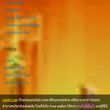
ฝากไม่มีขั้นต่ำ
สล็อต999
เดิมพันขั้นต่ำ 10 บาท
เว็บพนันออนไลน์ที่ดีที่สุด
แทงบอลออนไลน์
Meta
Log in
Entries feed
Comments feed
WordPress.org
SIX6CLUB
เว็บพนันออนไลน์ รวมคาสิโนครบทุกค่าย สล็อต บาคาร่า ยิงปลา
สามารถเติมเงินเล่นพนัน โดยใช้เงิน true wallet ได้การ
ฝากไม่มีขั้นต่ำ
และมีที่ให้