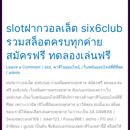
วอลเล็ต
six6club
รวม
slotฝากวอลเล็ต six6club
สล็อต
ครบ
รวมสล็อตครบทุกค่าย
ทุก
ค่าย
สมัครฟรี ทดลองเล่นฟรี
สมัคร
ฟรี
Leave a Comment
/
slot
,
คาสิโนออนไลน์
,
เว็บพนันออนไลน์ที่ดีที่สุด
ทดลอง
/
admin
เล่น
ฟรี
slotฝากวอลเล็ต six6club รวมสล็อตครบทุกค่าย สมัครฟรี ทดลองเล่น
ฟรี six6club เว็บสล็อตรวมครบทุกค่าย ต้องบอกก่อนเลยว่าเว็บ
six6club เป็นเว็บพนันออนไลน์ที่ให้บริการทางด้านคาสิโนออนไลน์ที่ดี
ที่สุด เพราะเรามีคาสิโนที่นิยมครบทุกค่าย มาให้คุณเล่นนั้นเอง สล็อต
ของเรามีให้คุณเลือกเล่นครบทุกค่าย ไม่ว่าจะเป็น SA GAME66 /
Sexybaccarat168 / Joker123 / Pussy888 / slotxo / PG slot /
918kiss / gclub เป็นต้น ซึ่งต้องบอกก่อนเลยคาสิโนเหล่านี้มี สล็อตให้