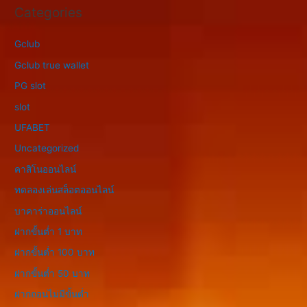
Categories
Gclub
Gclub true wallet
PG slot
slot
UFABET
Uncategorized
คาสิโนออนไลน์
ทดลองเล่นสล็อตออนไลน์
บาคาร่าออนไลน์
ฝากขั้นต่ำ 1 บาท
ฝากขั้นต่ำ 100 บาท
ฝากขั้นต่ำ 50 บาท
ฝากถอนไม่มีขั้นต่ำ