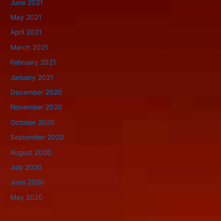
June 2021
May 2021
April 2021
March 2021
February 2021
January 2021
December 2020
November 2020
October 2020
September 2020
August 2020
July 2020
June 2020
May 2020