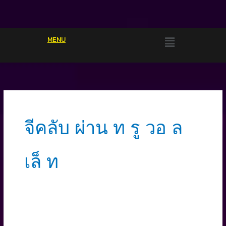
Menu
MENU
จีคลับ ผ่าน ท รู วอ ล
เล็ ท
slotฝาก