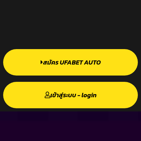
Skip
to
content
สมัคร UFABET AUTO
เข้าสู่ระบบ - login