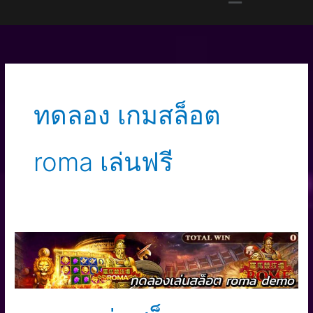
ทดลอง เกมสล็อต
roma เล่นฟรี
ทดลอง
เล่น
สล็อต
roma
demo