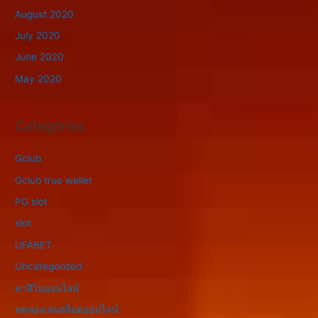
August 2020
July 2020
June 2020
May 2020
Categories
Gclub
Gclub true wallet
PG slot
slot
UFABET
Uncategorized
คาสิโนออนไลน์
ทดลองเล่นสล็อตออนไลน์