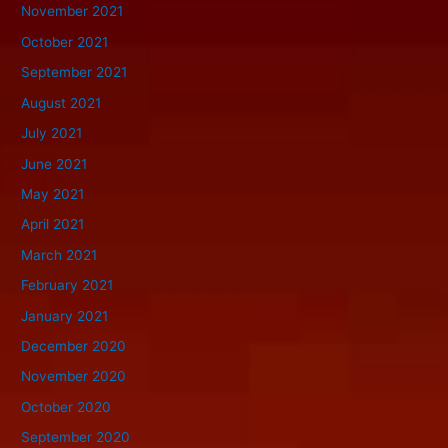
November 2021
October 2021
September 2021
August 2021
July 2021
June 2021
May 2021
April 2021
March 2021
February 2021
January 2021
December 2020
November 2020
October 2020
September 2020