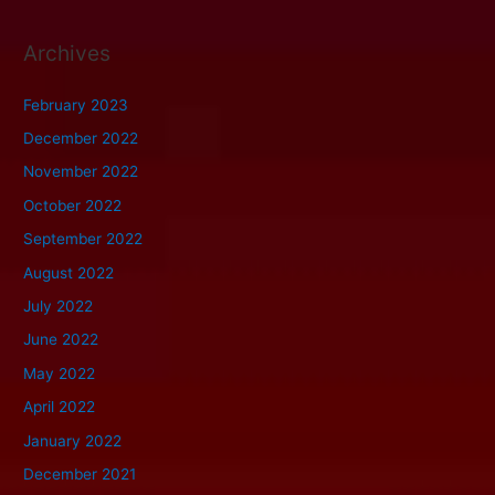
Archives
February 2023
December 2022
November 2022
October 2022
September 2022
August 2022
July 2022
June 2022
May 2022
April 2022
January 2022
December 2021