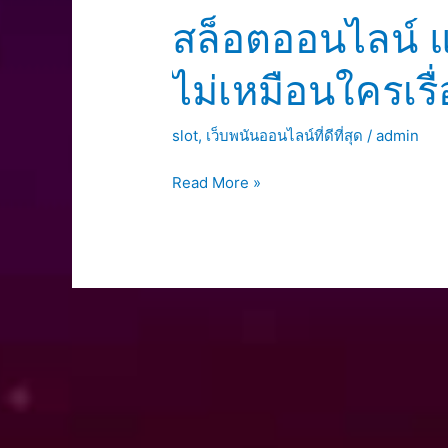
เรื่อง
สล็อตออนไลน์ แ
รางวัล
ไม่เหมือนใครเรื
slot
,
เว็บพนันออนไลน์ที่ดีที่สุด
/
admin
Read More »