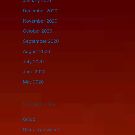
January 2021
December 2020
November 2020
October 2020
September 2020
August 2020
July 2020
June 2020
May 2020
Categories
Gclub
Gclub true wallet