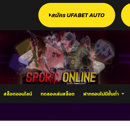
สมัคร UFABET AUTO
สล็อตออนไลน์
ทดลองเล่นสล็อต
ฝากถอนไม่มีขั้นต่ำ