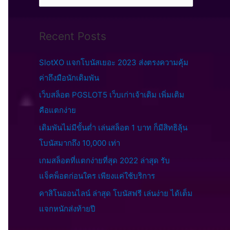
e
a
Recent Posts
r
c
SlotXO แจกโบนัสเยอะ 2023 ส่งตรงความคุ้ม
h
ค่าถึงมือนักเดิมพัน
f
เว็บสล็อต PGSLOT5 เว็บเก่าเจ้าเดิม เพิ่มเติม
o
คือแตกง่าย
r
เดิมพันไม่มีขั้นต่ำ เล่นสล็อต 1 บาท ก็มีสิทธิลุ้น
:
โบนัสมากถึง 10,000 เท่า
เกมสล็อตที่แตกง่ายที่สุด 2022 ล่าสุด รับ
แจ็คพ็อตก่อนใคร เพียงแค่ใช้บริการ
คาสิโนออนไลน์ ล่าสุด โบนัสฟรี เล่นง่าย ได้เต็ม
แจกหนักส่งท้ายปี