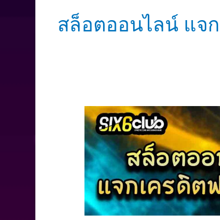
สล็อตออนไลน์ แจกเ
สล็อต
ออนไลน์
แจก
เครดิต
ฟรี
ล่าสุด
ไม่
เหมือน
ใคร