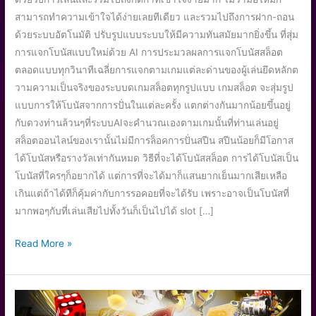
สามารถทำความเข้าใจได้ง่ายเลยทีเดียว และรวมไปถึงการฝาก-ถอน
ด้วยระบบอัตโนมัติ ปรับรูปแบบระบบให้มีความทันสมัยมากยิ่งขึ้น ที่สุ่ม
การแจกโบนัสแบบใหม่ด้วย AI การประมวลผลการแจกโบนัสสล็อต
ตลอดแบบทุกวินาทีเฉลี่ยการแจกตามเกมแต่ละด่านของผู้เล่นยึดหลักต
วามความเป็นจริงของระบบดเกมสล็อตทุกรูปแบบ เกมสล็อต จะสุ่มรูป
แบบการให้โบนัสจากการปั่นในแต่ละครั้ง แตกต่างกันมากน้อยขึ้นอยู่
กับดวงท่านล้วนๆที่ระบบAIจะคำนวณเองตามเกมนั้นที่ท่านเล่นอยู่
สล็อตออนไลน์ของเรานั้นไม่มีการล็อคการปั่นสปีน สปีนน้อยก็มีโอกาส
ได้โบนัสหรือรางวัลเท่ากันหมด วิธีที่จะได้โบนัสสล็อต การได้โบนัสเป็น
โบนัสที่ใครๆก็อยากได้ แต่การที่จะได้มาก็แสนยากเย็นมากเสียเหลือ
เกินแต่ถ้าได้ทีก็คุ้มค่ากับการรอคอยที่จะได้รับ เพราะอาจเป็นโบนัสที่
มากพอๆกับที่เล่นเสียไปทั้งวันก็เป็นไปได้ slot […]
Read More »
สล็อต
xo