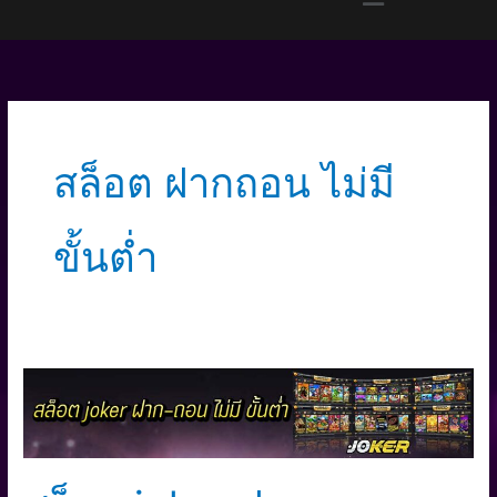
สล็อต ฝากถอน ไม่มี
ขั้นต่ำ
สล็อต
joker
ฝาก-
ถอน
ไม่มี