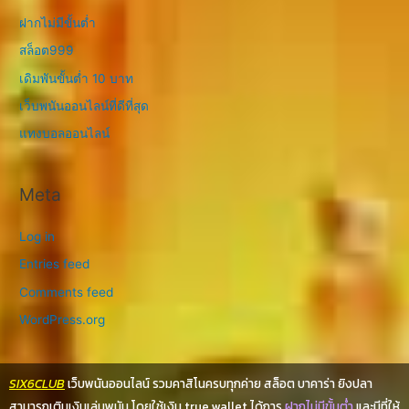
ฝากไม่มีขั้นต่ำ
สล็อต999
เดิมพันขั้นต่ำ 10 บาท
เว็บพนันออนไลน์ที่ดีที่สุด
แทงบอลออนไลน์
Meta
Log in
Entries feed
Comments feed
WordPress.org
SIX6CLUB
เว็บพนันออนไลน์ รวมคาสิโนครบทุกค่าย สล็อต บาคาร่า ยิงปลา
สามารถเติมเงินเล่นพนัน โดยใช้เงิน true wallet ได้การ
ฝากไม่มีขั้นต่ำ
และมีที่ให้