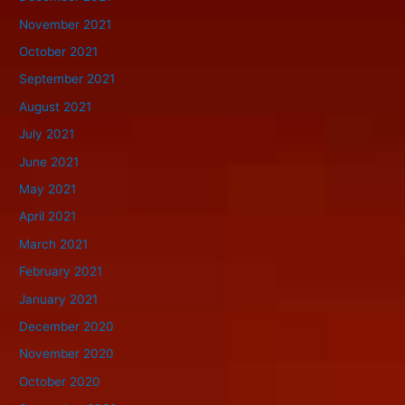
November 2021
October 2021
September 2021
August 2021
July 2021
June 2021
May 2021
April 2021
March 2021
February 2021
January 2021
December 2020
November 2020
October 2020