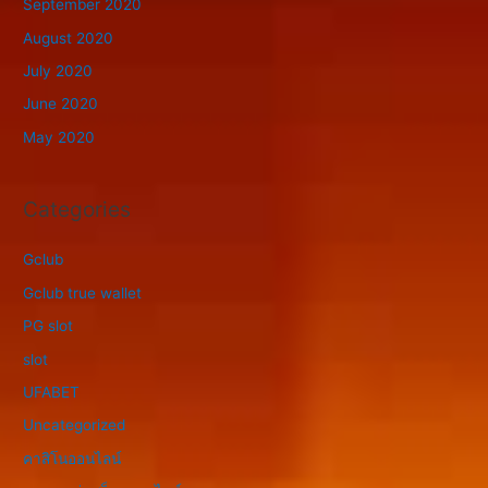
September 2020
August 2020
July 2020
June 2020
May 2020
Categories
Gclub
Gclub true wallet
PG slot
slot
UFABET
Uncategorized
คาสิโนออนไลน์