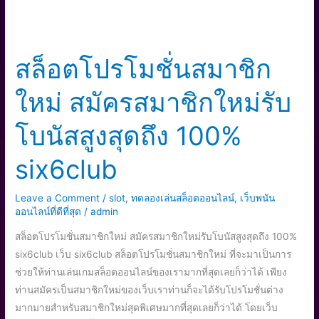
โปร
โม
ชั่น
สล็อตโปรโมชั่นสมาชิก
สมาชิก
ใหม่
ใหม่ สมัครสมาชิกใหม่รับ
สมัคร
สมาชิก
โบนัสสูงสุดถึง 100%
ใหม่
รับ
six6club
โบนัส
สูงสุด
Leave a Comment
/
slot
,
ทดลองเล่นสล็อตออนไลน์
,
เว็บพนัน
ถึง
ออนไลน์ที่ดีที่สุด
/
admin
100%
สล็อตโปรโมชั่นสมาชิกใหม่ สมัครสมาชิกใหม่รับโบนัสสูงสุดถึง 100%
six6club
six6club เว็บ six6club สล็อตโปรโมชั่นสมาชิกใหม่ ที่จะมาเป็นการ
ช่วยให้ท่านเล่นเกมสล็อตออนไลน์ของเรามากที่สุดเลยก็ว่าได้ เพียง
ท่านสมัครเป็นสมาชิกใหม่ของเว็บเราท่านก็จะได้รับโปรโมชั่นต่าง
มากมายสำหรับสมาชิกใหม่สุดพิเศษมากที่สุดเลยก็ว่าได้ โดยเว็บ