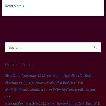
Read More »
S
e
a
Recent Posts
r
c
SlotXO แจกโบนัสเยอะ 2023 ส่งตรงความคุ้มค่าถึงมือนักเดิมพัน
h
เว็บสล็อต PGSLOT5 เว็บเก่าเจ้าเดิม เพิ่มเติมคือแตกง่าย
f
เดิมพันไม่มีขั้นต่ำ เล่นสล็อต 1 บาท ก็มีสิทธิลุ้นโบนัสมากถึง 10,000
o
เท่า
r
เกมสล็อตที่แตกง่ายที่สุด 2022 ล่าสุด รับแจ็คพ็อตก่อนใคร เพียงแค่ใช้
: