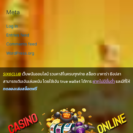
Meta
Log in
Entries feed
Comments feed
WordPress.org
SIX6CLUB
เว็บพนันออนไลน์ รวมคาสิโนครบทุกค่าย สล็อต บาคาร่า ยิงปลา
สามารถเติมเงินเล่นพนัน โดยใช้เงิน true wallet ได้การ
ฝากไม่มีขั้นต่ำ
และมีที่ให้
ทดลองเล่นสล็อตฟรี