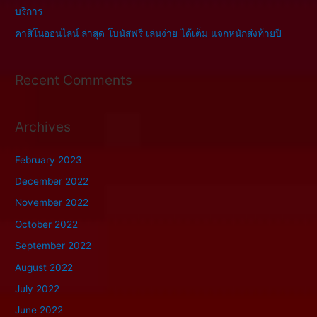
บริการ
คาสิโนออนไลน์ ล่าสุด โบนัสฟรี เล่นง่าย ได้เต็ม แจกหนักส่งท้ายปี
Recent Comments
Archives
February 2023
December 2022
November 2022
October 2022
September 2022
August 2022
July 2022
June 2022