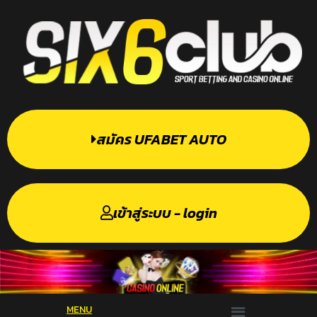
Skip
to
content
สมัคร UFABET AUTO
เข้าสู่ระบบ - login
Menu
MENU