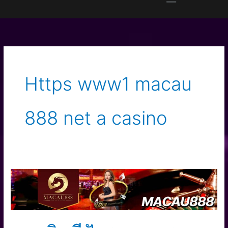
Https www1 macau
888 net a casino
การ
เงิน
มี
ปัญหา
ถาม