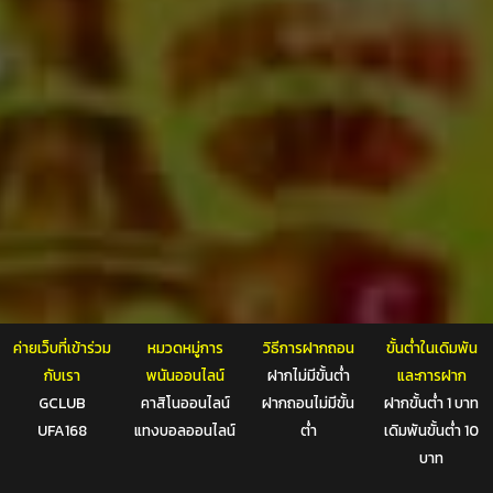
ค่ายเว็บที่เข้าร่วม
หมวดหมู่การ
วิธีการฝากถอน
ขั้นต่ำในเดิมพัน
กับเรา
พนันออนไลน์
ฝากไม่มีขั้นต่ำ
และการฝาก
GCLUB
คาสิโนออนไลน์
ฝากถอนไม่มีขั้น
ฝากขั้นต่ำ 1 บาท
UFA168
แทงบอลออนไลน์
ต่ำ
เดิมพันขั้นต่ำ 10
บาท