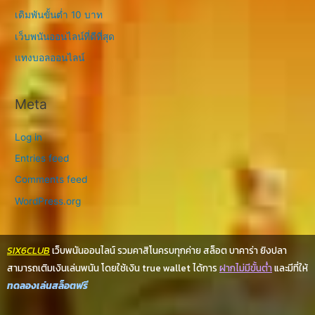
เดิมพันขั้นต่ำ 10 บาท
เว็บพนันออนไลน์ที่ดีที่สุด
แทงบอลออนไลน์
Meta
Log in
Entries feed
Comments feed
WordPress.org
SIX6CLUB
เว็บพนันออนไลน์ รวมคาสิโนครบทุกค่าย สล็อต บาคาร่า ยิงปลา
สามารถเติมเงินเล่นพนัน โดยใช้เงิน true wallet ได้การ
ฝากไม่มีขั้นต่ำ
และมีที่ให้
ทดลองเล่นสล็อตฟรี