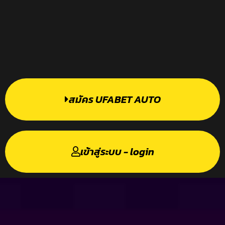
Skip
to
content
สมัคร UFABET AUTO
เข้าสู่ระบบ - login