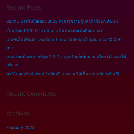
a
Recent Posts
r
c
SlotXO แจกโบนัสเยอะ 2023 ส่งตรงความคุ้มค่าถึงมือนักเดิมพัน
h
เว็บสล็อต PGSLOT5 เว็บเก่าเจ้าเดิม เพิ่มเติมคือแตกง่าย
f
เดิมพันไม่มีขั้นต่ำ เล่นสล็อต 1 บาท ก็มีสิทธิลุ้นโบนัสมากถึง 10,000
o
เท่า
r
เกมสล็อตที่แตกง่ายที่สุด 2022 ล่าสุด รับแจ็คพ็อตก่อนใคร เพียงแค่ใช้
:
บริการ
คาสิโนออนไลน์ ล่าสุด โบนัสฟรี เล่นง่าย ได้เต็ม แจกหนักส่งท้ายปี
Recent Comments
Archives
February 2023