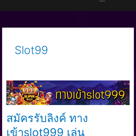
Slot99
สมัคร
รับ
ลิงค์
ทาง
สมัครรับลิงค์ ทาง
เข้าslot999
เล่น
เข้าslot999 เล่น
สล็อต999