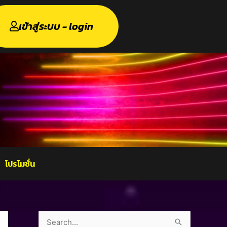
เข้าสู่ระบบ - login
โปรโมชั่น
S