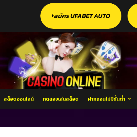
สมัคร UFABET AUTO
สล็อตออนไลน์
ทดลองเล่นสล็อต
ฝากถอนไม่มีขั้นต่ำ