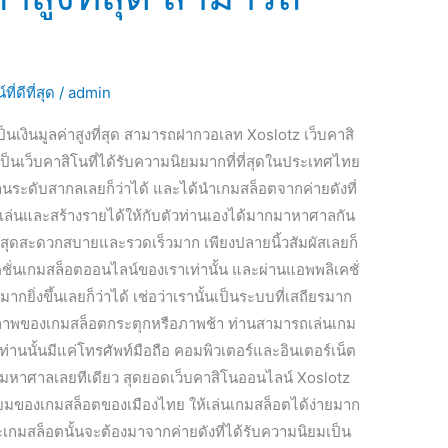
ี่ดีที่สุด
/
admin
็นเงินมูลค่าสูงที่สุด สามารถฝากวอเลท Xoslotz เว็บคาสิ
เป็นเว็บคาสิโนที่ได้รับความนิยมมากที่ที่สุดในประเทศไทย
รฐานระดับสากลเลยก็ว่าได้ และได้นำเกมสล็อตจากค่ายดังที่
ือกเล่นและสร้างรายได้ให้กับตัวท่านเองได้มากมาหาศาลกัน
ีที่สุดสะดวกสบายและรวดเร็วมาก เพียงปลายนิ้วสัมผัสเลยก็
ชั่นเกมสล็อตออนไลน์ของเราเท่านั้น และผ่านแอพพลิเคชั่
ยิ่งขึ้นเลยก็ว่าได้ เช่อว่าเรานั้นเป็นระบบที่เสถียรมาก
ญหาภาพของเกมสล็อตกระตุกหรือภาพช้า ท่านสามารถเล่นเกม
ท่านนั้นมีแค่โทรศัพท์มือถือ คอมพิวเตอร์และอินเตอร์เน็ต
างมหาศาลเลยทีเดียว สุดยอดเว็บคาสิโนออนไลน์ Xoslotz
ยมของเกมสล็อตของเมืองไทย ให้เล่นเกมสล็อตได้ง่ายมาก
และเกมสล็อตนั้นจะต้องมาจากค่ายดังที่ได้รับความนิยมเป็น