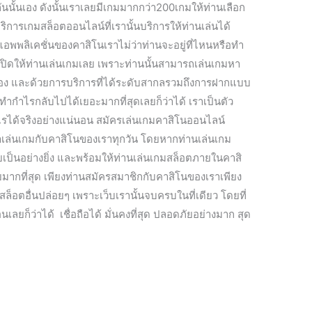
นนั้นเอง ดังนั้นเราเลยมีเกมมากกว่า200เกมให้ท่านเลือก
รบริการเกมสล็อตออนไลน์ที่เรานั้นบริการให้ท่านเล่นได้
พลิเคชั่นของคาสิโนเราไม่ว่าท่านจะอยู่ที่ไหนหรือทำ
เปิดให้ท่านเล่นเกมเลย เพราะท่านนั้นสามารถเล่นเกมหา
เอง และด้วยการบริการที่ได้ระดับสากลรวมถึงการฝากแบบ
ถทำกำไรกลับไปได้เยอะมากที่สุดเลยก็ว่าได้ เราเป็นตัว
ำไรได้จริงอย่างแน่นอน สมัครเล่นเกมคาสิโนออนไลน์
มาเล่นเกมกับคาสิโนของเราทุกวัน โดยหากท่านเล่นเกม
ายเป็นอย่างยิ่ง และพร้อมให้ท่านเล่นเกมสล็อตภายในคาสิ
มากที่สุด เพียงท่านสมัครสมาชิกกับคาสิโนของเราเพียง
็บสล็อตอื่นปล่อยๆ เพราะเว็บเรานั้นจบครบในที่เดียว โดยที่
ลยก็ว่าได้ เชื่อถือได้ มั่นคงที่สุด ปลอดภัยอย่างมาก สุด
า