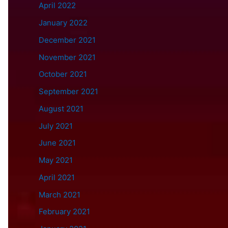
April 2022
January 2022
December 2021
November 2021
October 2021
September 2021
August 2021
July 2021
June 2021
May 2021
April 2021
March 2021
February 2021