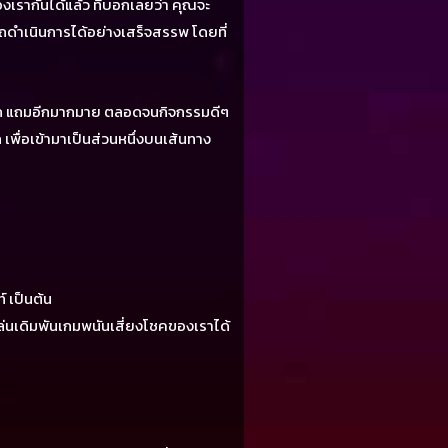
งเรากันได้แล้ว ที่บอกเลยว่า คุณจะ
รถดำเนินการได้อย่างเสร็จสรรพ โดยที่
ลก แจก แถมอีกมากมาย ตลอดจนกิจกรรมดีๆ
 เพื่อเข้ามาเป็นส่วนหนึ่งบนเส้นทาง
 เป็นต้น
เล่นเดิมพันเกมพนันเสี่ยงโชคของเราได้